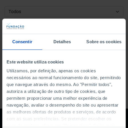
DATA DE INÍCIO
DATA DE FIM
Consentir
Detalhes
Sobre os cookies
ORDENAR POR
Este website utiliza cookies
Utilizamos, por definição, apenas os cookies
necessários ao normal funcionamento do site, permitindo
que navegue através do mesmo. Ao "Permitir todos",
autoriza a utilização de outro tipo de cookies, que
permitem proporcionar uma melhor experiência de
navegação, avaliar o desempenho do site ou apresentar
as melhores ofertas de produtos e serviços, de acordo
com as suas preferências. Se pretender escolher os
tipos de cookies, clique em "Personalizar". Saiba mais