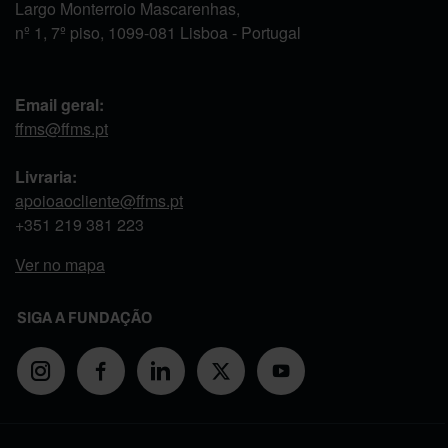
Largo Monterroio Mascarenhas,
nº 1, 7º piso, 1099-081 Lisboa - Portugal
Email geral:
ffms@ffms.pt
Livraria:
apoioaocliente@ffms.pt
+351
219 381 223
Ver no mapa
SIGA A FUNDAÇÃO