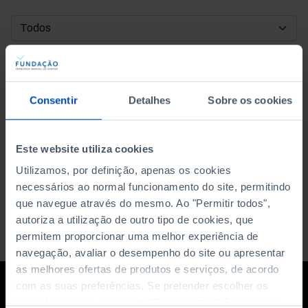
DATA DE INÍCIO
DATA DE FIM
Consentir
Detalhes
Sobre os cookies
ORDENAR POR
Este website utiliza cookies
Utilizamos, por definição, apenas os cookies
necessários ao normal funcionamento do site, permitindo
que navegue através do mesmo. Ao "Permitir todos",
autoriza a utilização de outro tipo de cookies, que
permitem proporcionar uma melhor experiência de
navegação, avaliar o desempenho do site ou apresentar
as melhores ofertas de produtos e serviços, de acordo
com as suas preferências. Se pretender escolher os
tipos de cookies, clique em "Personalizar". Saiba mais