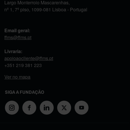
Largo Monterroio Mascarenhas,
nº 1, 7º piso, 1099-081 Lisboa - Portugal
Email geral:
ffms@ffms.pt
Livraria:
apoioaocliente@ffms.pt
+351
219 381 223
Ver no mapa
SIGA A FUNDAÇÃO