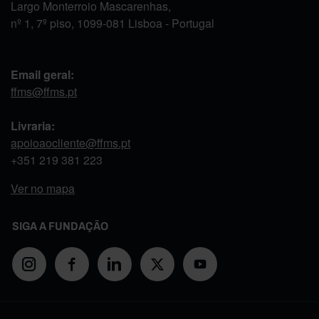
Largo Monterroio Mascarenhas,
nº 1, 7º piso, 1099-081 Lisboa - Portugal
Email geral:
ffms@ffms.pt
Livraria:
apoioaocliente@ffms.pt
+351
219 381 223
Ver no mapa
SIGA A FUNDAÇÃO