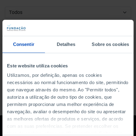
DATA DE INÍCIO
DATA DE FIM
Consentir
Detalhes
Sobre os cookies
ORDENAR POR
Este website utiliza cookies
Utilizamos, por definição, apenas os cookies
necessários ao normal funcionamento do site, permitindo
que navegue através do mesmo. Ao "Permitir todos",
autoriza a utilização de outro tipo de cookies, que
permitem proporcionar uma melhor experiência de
navegação, avaliar o desempenho do site ou apresentar
as melhores ofertas de produtos e serviços, de acordo
com as suas preferências. Se pretender escolher os
tipos de cookies, clique em "Personalizar". Saiba mais