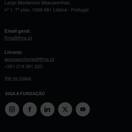
Largo Monterroio Mascarenhas,
nº 1, 7º piso, 1099-081 Lisboa - Portugal
Email geral:
ffms@ffms.pt
Livraria:
apoioaocliente@ffms.pt
+351
219 381 223
Ver no mapa
SIGA A FUNDAÇÃO