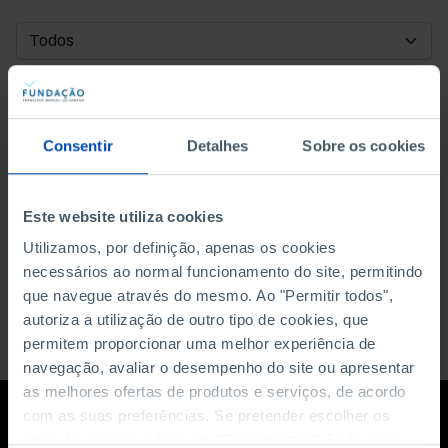
DATA DE INÍCIO
DATA DE FIM
Consentir
Detalhes
Sobre os cookies
ORDENAR POR
Este website utiliza cookies
Utilizamos, por definição, apenas os cookies
necessários ao normal funcionamento do site, permitindo
que navegue através do mesmo. Ao "Permitir todos",
autoriza a utilização de outro tipo de cookies, que
permitem proporcionar uma melhor experiência de
navegação, avaliar o desempenho do site ou apresentar
as melhores ofertas de produtos e serviços, de acordo
com as suas preferências. Se pretender escolher os
tipos de cookies, clique em "Personalizar". Saiba mais