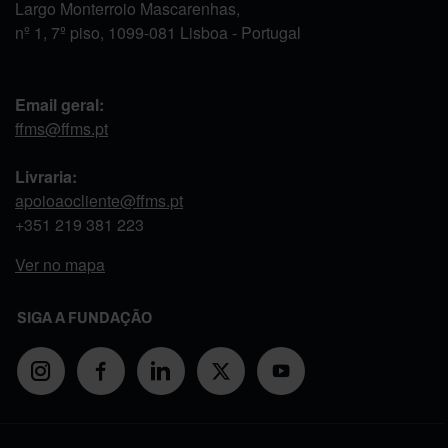
Largo Monterroio Mascarenhas,
nº 1, 7º piso, 1099-081 Lisboa - Portugal
Email geral:
ffms@ffms.pt
Livraria:
apoioaocliente@ffms.pt
+351
219 381 223
Ver no mapa
SIGA A FUNDAÇÃO