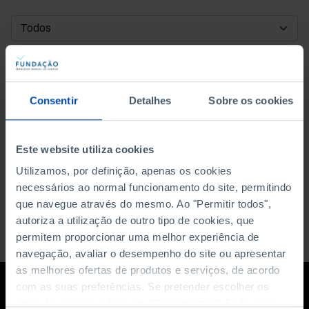
DATA DE INÍCIO
DATA DE FIM
Consentir
Detalhes
Sobre os cookies
ORDENAR POR
Este website utiliza cookies
Utilizamos, por definição, apenas os cookies
necessários ao normal funcionamento do site, permitindo
que navegue através do mesmo. Ao "Permitir todos",
autoriza a utilização de outro tipo de cookies, que
permitem proporcionar uma melhor experiência de
navegação, avaliar o desempenho do site ou apresentar
as melhores ofertas de produtos e serviços, de acordo
com as suas preferências. Se pretender escolher os
tipos de cookies, clique em "Personalizar". Saiba mais