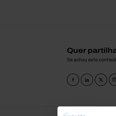
Quer partilh
Se achou este conteúdo