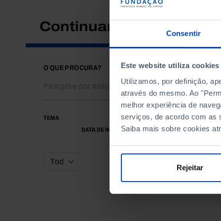
Continuar a pesquisar
Consentir
Este website utiliza cookies
O QUE PROCURA?
Utilizamos, por definição, a
através do mesmo. Ao "Permit
melhor experiência de naveg
serviços, de acordo com as s
TEMA
Saiba mais sobre cookies at
DATA DE INÍCIO
Rejeitar