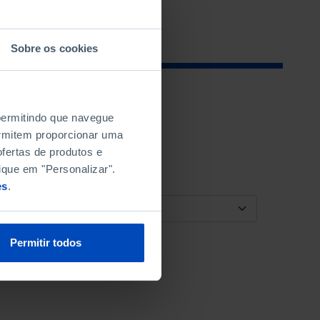
Sobre os cookies
 permitindo que navegue
permitem proporcionar uma
fertas de produtos e
ique em "Personalizar".
es
.
ORDENAR POR
Permitir todos