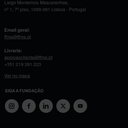
Largo Monterroio Mascarenhas,
nº 1, 7º piso, 1099-081 Lisboa - Portugal
Email geral:
ffms@ffms.pt
Livraria:
apoioaocliente@ffms.pt
+351
219 381 223
Ver no mapa
SIGA A FUNDAÇÃO