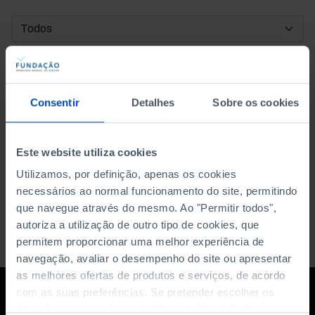
DATA DE INÍCIO
DATA DE FIM
Consentir
Detalhes
Sobre os cookies
ORDENAR POR
Este website utiliza cookies
Utilizamos, por definição, apenas os cookies
necessários ao normal funcionamento do site, permitindo
que navegue através do mesmo. Ao "Permitir todos",
autoriza a utilização de outro tipo de cookies, que
permitem proporcionar uma melhor experiência de
navegação, avaliar o desempenho do site ou apresentar
as melhores ofertas de produtos e serviços, de acordo
com as suas preferências. Se pretender escolher os
tipos de cookies, clique em "Personalizar". Saiba mais