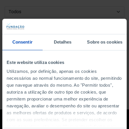
DATA DE INÍCIO
DATA DE FIM
Consentir
Detalhes
Sobre os cookies
ORDENAR POR
Este website utiliza cookies
Utilizamos, por definição, apenas os cookies
necessários ao normal funcionamento do site, permitindo
que navegue através do mesmo. Ao "Permitir todos",
autoriza a utilização de outro tipo de cookies, que
permitem proporcionar uma melhor experiência de
navegação, avaliar o desempenho do site ou apresentar
as melhores ofertas de produtos e serviços, de acordo
com as suas preferências. Se pretender escolher os
tipos de cookies, clique em "Personalizar". Saiba mais