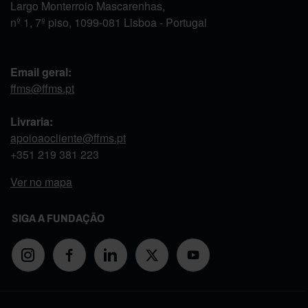
Largo Monterroio Mascarenhas,
nº 1, 7º piso, 1099-081 Lisboa - Portugal
Email geral:
ffms@ffms.pt
Livraria:
apoioaocliente@ffms.pt
+351
219 381 223
Ver no mapa
SIGA A FUNDAÇÃO