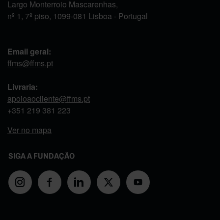
Largo Monterroio Mascarenhas,
nº 1, 7º piso, 1099-081 Lisboa - Portugal
Email geral:
ffms@ffms.pt
Livraria:
apoioaocliente@ffms.pt
+351
219 381 223
Ver no mapa
SIGA A FUNDAÇÃO