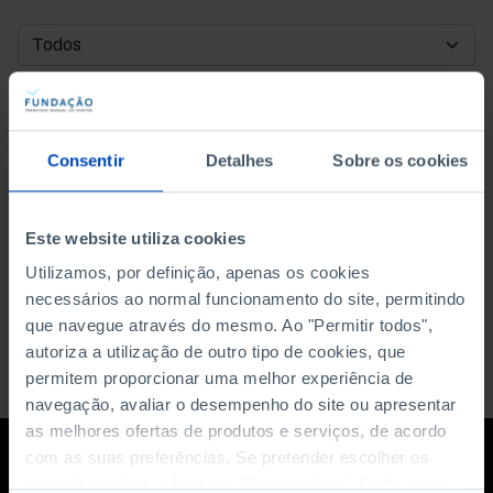
DATA DE INÍCIO
DATA DE FIM
Consentir
Detalhes
Sobre os cookies
ORDENAR POR
Este website utiliza cookies
Utilizamos, por definição, apenas os cookies
necessários ao normal funcionamento do site, permitindo
que navegue através do mesmo. Ao "Permitir todos",
autoriza a utilização de outro tipo de cookies, que
permitem proporcionar uma melhor experiência de
navegação, avaliar o desempenho do site ou apresentar
as melhores ofertas de produtos e serviços, de acordo
com as suas preferências. Se pretender escolher os
tipos de cookies, clique em "Personalizar". Saiba mais