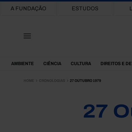
Main navigation
A FUNDAÇÃO
ESTUDOS
Themes Menu
AMBIENTE
CIÊNCIA
CULTURA
DIREITOS E D
HOME
CRONOLOGIAS
27 OUTUBRO 1979
27 O