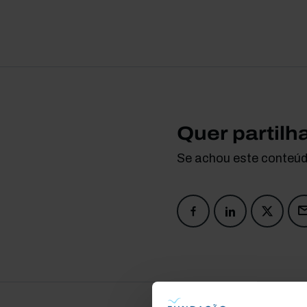
Quer partilh
Se achou este conteúdo