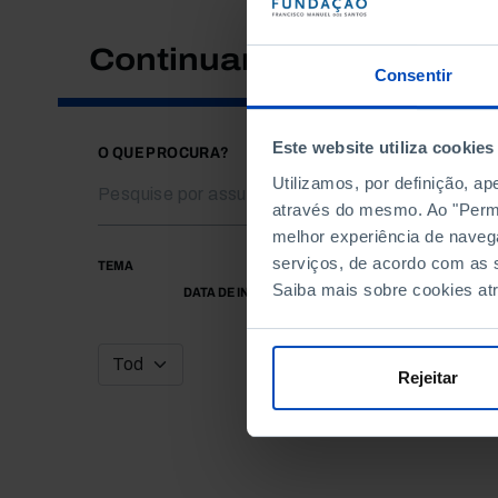
Continuar a pesquisar
Consentir
Este website utiliza cookies
O QUE PROCURA?
Utilizamos, por definição, a
através do mesmo. Ao "Permit
melhor experiência de naveg
serviços, de acordo com as s
TEMA
Saiba mais sobre cookies at
DATA DE INÍCIO
Rejeitar