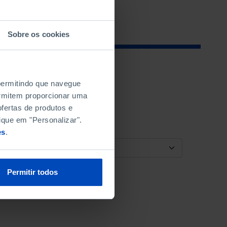
Sobre os cookies
 permitindo que navegue
permitem proporcionar uma
fertas de produtos e
ique em "Personalizar".
es
.
ORDENAR POR
Permitir todos