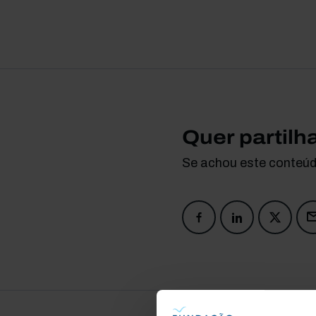
Quer partilh
Se achou este conteúdo