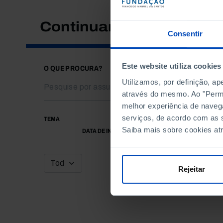
Continuar a pesquisar
Consentir
Este website utiliza cookies
O QUE PROCURA?
Utilizamos, por definição, a
através do mesmo. Ao "Permit
melhor experiência de naveg
serviços, de acordo com as s
TEMA
Saiba mais sobre cookies at
DATA DE INÍCIO
Rejeitar