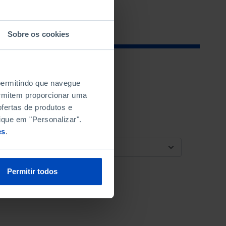
Sobre os cookies
 permitindo que navegue
permitem proporcionar uma
fertas de produtos e
ique em "Personalizar".
es
.
ORDENAR POR
Permitir todos