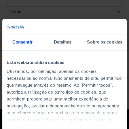
DATA DE INÍCIO
DATA DE FIM
Consentir
Detalhes
Sobre os cookies
ORDENAR POR
Este website utiliza cookies
Utilizamos, por definição, apenas os cookies
necessários ao normal funcionamento do site, permitindo
que navegue através do mesmo. Ao "Permitir todos",
autoriza a utilização de outro tipo de cookies, que
permitem proporcionar uma melhor experiência de
navegação, avaliar o desempenho do site ou apresentar
as melhores ofertas de produtos e serviços, de acordo
com as suas preferências. Se pretender escolher os
tipos de cookies, clique em "Personalizar". Saiba mais