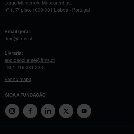
Largo Monterroio Mascarenhas,
nº 1, 7º piso, 1099-081 Lisboa - Portugal
Email geral:
ffms@ffms.pt
Livraria:
apoioaocliente@ffms.pt
+351
219 381 223
Ver no mapa
SIGA A FUNDAÇÃO