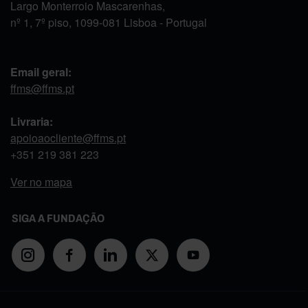
Largo Monterroio Mascarenhas,
nº 1, 7º piso, 1099-081 Lisboa - Portugal
Email geral:
ffms@ffms.pt
Livraria:
apoioaocliente@ffms.pt
+351
219 381 223
Ver no mapa
SIGA A FUNDAÇÃO