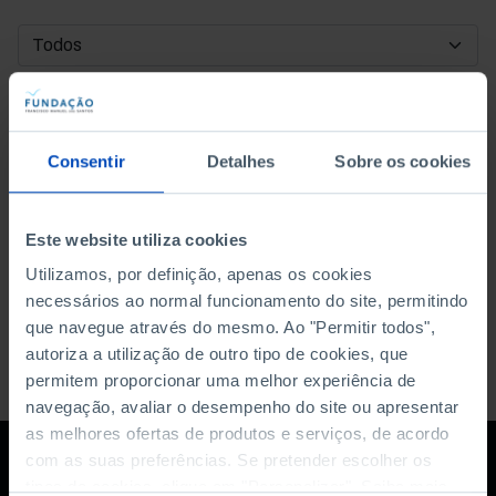
DATA DE INÍCIO
DATA DE FIM
Consentir
Detalhes
Sobre os cookies
ORDENAR POR
Este website utiliza cookies
Utilizamos, por definição, apenas os cookies
necessários ao normal funcionamento do site, permitindo
que navegue através do mesmo. Ao "Permitir todos",
autoriza a utilização de outro tipo de cookies, que
permitem proporcionar uma melhor experiência de
navegação, avaliar o desempenho do site ou apresentar
as melhores ofertas de produtos e serviços, de acordo
com as suas preferências. Se pretender escolher os
tipos de cookies, clique em "Personalizar". Saiba mais