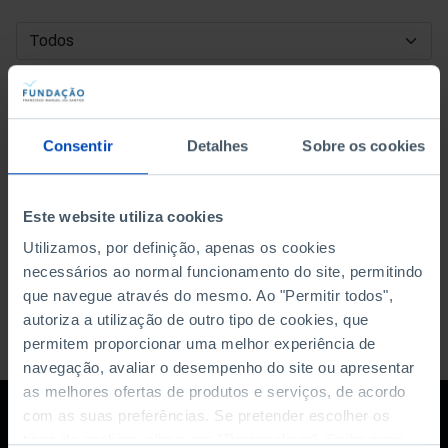
DATA DE INÍCIO
DATA DE FIM
Consentir
Detalhes
Sobre os cookies
ORDENAR POR
Este website utiliza cookies
Utilizamos, por definição, apenas os cookies
necessários ao normal funcionamento do site, permitindo
que navegue através do mesmo. Ao "Permitir todos",
autoriza a utilização de outro tipo de cookies, que
permitem proporcionar uma melhor experiência de
navegação, avaliar o desempenho do site ou apresentar
as melhores ofertas de produtos e serviços, de acordo
com as suas preferências. Se pretender escolher os
tipos de cookies, clique em "Personalizar". Saiba mais