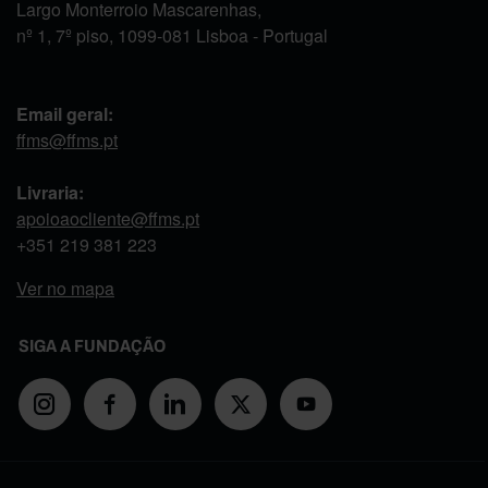
Largo Monterroio Mascarenhas,
nº 1, 7º piso, 1099-081 Lisboa - Portugal
Email geral:
ffms@ffms.pt
Livraria:
apoioaocliente@ffms.pt
+351
219 381 223
Ver no mapa
SIGA A FUNDAÇÃO