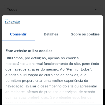
DATA DE INÍCIO
DATA DE FIM
Consentir
Detalhes
Sobre os cookies
ORDENAR POR
Este website utiliza cookies
Utilizamos, por definição, apenas os cookies
necessários ao normal funcionamento do site, permitindo
que navegue através do mesmo. Ao "Permitir todos",
autoriza a utilização de outro tipo de cookies, que
permitem proporcionar uma melhor experiência de
navegação, avaliar o desempenho do site ou apresentar
as melhores ofertas de produtos e serviços, de acordo
com as suas preferências. Se pretender escolher os
tipos de cookies, clique em "Personalizar". Saiba mais