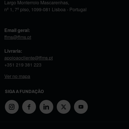
Largo Monterroio Mascarenhas,
nº 1, 7º piso, 1099-081 Lisboa - Portugal
Email geral:
ffms@ffms.pt
Livraria:
apoioaocliente@ffms.pt
+351
219 381 223
Ver no mapa
SIGA A FUNDAÇÃO