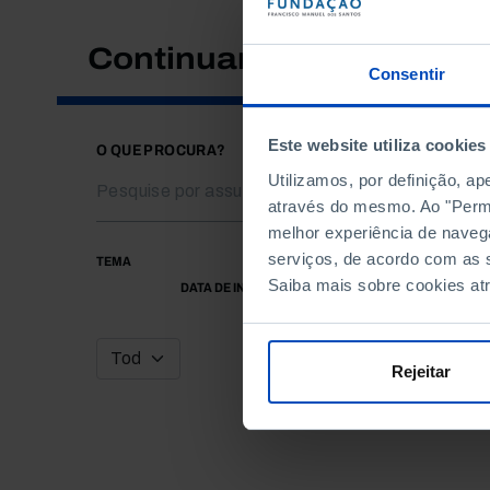
Continuar a pesquisar
Consentir
Este website utiliza cookies
O QUE PROCURA?
Utilizamos, por definição, a
através do mesmo. Ao "Permit
melhor experiência de naveg
serviços, de acordo com as s
TEMA
Saiba mais sobre cookies at
DATA DE INÍCIO
Rejeitar