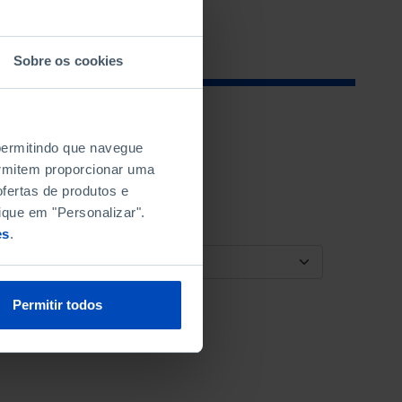
Sobre os cookies
 permitindo que navegue
permitem proporcionar uma
fertas de produtos e
ique em "Personalizar".
es
.
ORDENAR POR
Permitir todos