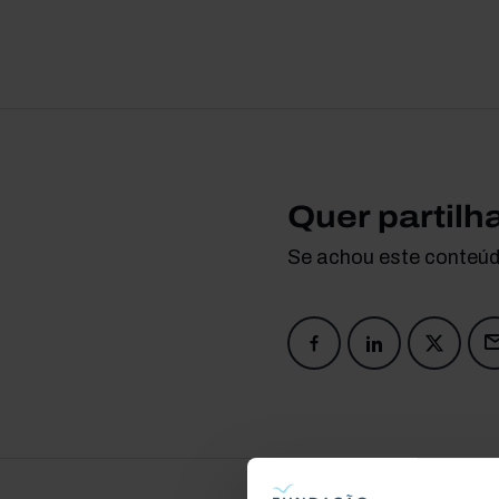
Quer partilh
Se achou este conteúdo