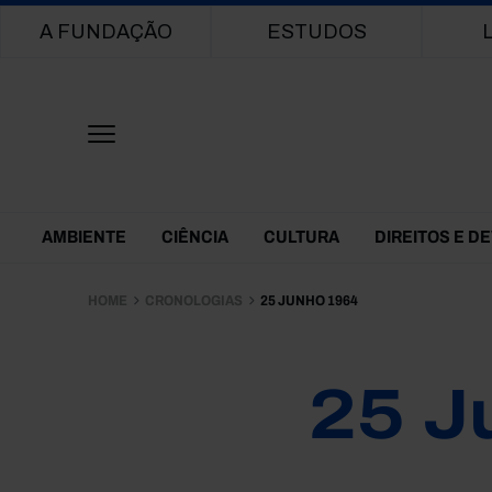
Main navigation
A FUNDAÇÃO
ESTUDOS
Themes Menu
AMBIENTE
CIÊNCIA
CULTURA
DIREITOS E D
HOME
CRONOLOGIAS
25 JUNHO 1964
25 J