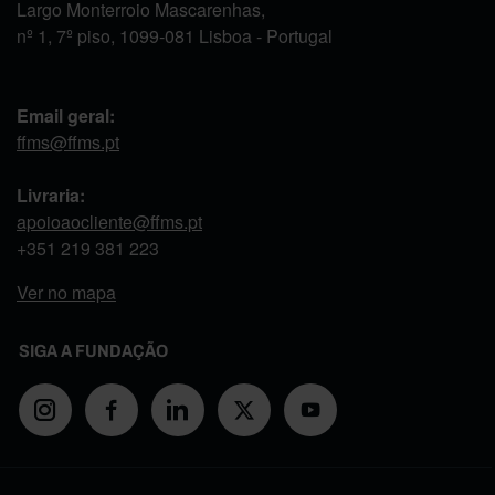
Largo Monterroio Mascarenhas,
nº 1, 7º piso, 1099-081 Lisboa - Portugal
Email geral:
ffms@ffms.pt
Livraria:
apoioaocliente@ffms.pt
+351
219 381 223
Ver no mapa
SIGA A FUNDAÇÃO