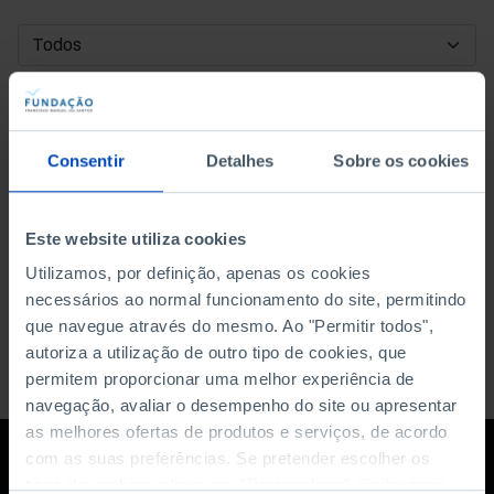
DATA DE INÍCIO
DATA DE FIM
Consentir
Detalhes
Sobre os cookies
ORDENAR POR
Este website utiliza cookies
Utilizamos, por definição, apenas os cookies
necessários ao normal funcionamento do site, permitindo
que navegue através do mesmo. Ao "Permitir todos",
autoriza a utilização de outro tipo de cookies, que
permitem proporcionar uma melhor experiência de
navegação, avaliar o desempenho do site ou apresentar
as melhores ofertas de produtos e serviços, de acordo
com as suas preferências. Se pretender escolher os
tipos de cookies, clique em "Personalizar". Saiba mais