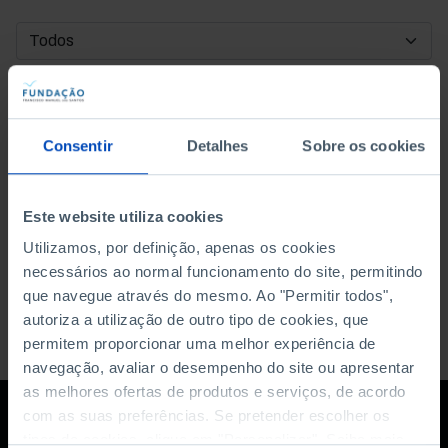
DATA DE INÍCIO
DATA DE FIM
Consentir
Detalhes
Sobre os cookies
ORDENAR POR
Este website utiliza cookies
Utilizamos, por definição, apenas os cookies
necessários ao normal funcionamento do site, permitindo
que navegue através do mesmo. Ao "Permitir todos",
autoriza a utilização de outro tipo de cookies, que
permitem proporcionar uma melhor experiência de
navegação, avaliar o desempenho do site ou apresentar
as melhores ofertas de produtos e serviços, de acordo
com as suas preferências. Se pretender escolher os
tipos de cookies, clique em "Personalizar". Saiba mais