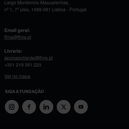
Largo Monterroio Mascarenhas,
nº 1, 7º piso, 1099-081 Lisboa - Portugal
Email geral:
ffms@ffms.pt
Livraria:
apoioaocliente@ffms.pt
+351
219 381 223
Ver no mapa
SIGA A FUNDAÇÃO