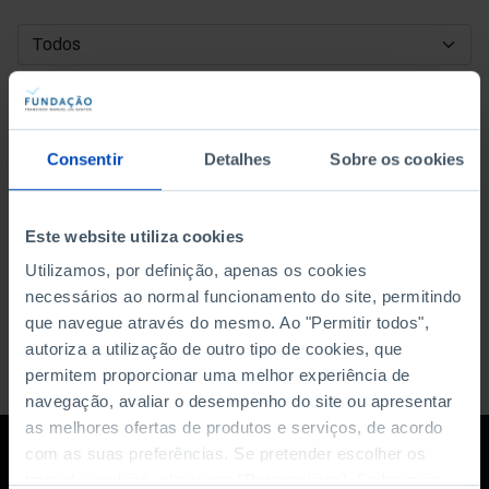
DATA DE INÍCIO
DATA DE FIM
Consentir
Detalhes
Sobre os cookies
ORDENAR POR
Este website utiliza cookies
Utilizamos, por definição, apenas os cookies
necessários ao normal funcionamento do site, permitindo
que navegue através do mesmo. Ao "Permitir todos",
autoriza a utilização de outro tipo de cookies, que
permitem proporcionar uma melhor experiência de
navegação, avaliar o desempenho do site ou apresentar
as melhores ofertas de produtos e serviços, de acordo
com as suas preferências. Se pretender escolher os
tipos de cookies, clique em "Personalizar". Saiba mais