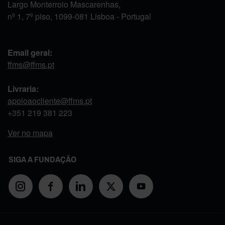
Largo Monterroio Mascarenhas,
nº 1, 7º piso, 1099-081 Lisboa - Portugal
Email geral:
ffms@ffms.pt
Livraria:
apoioaocliente@ffms.pt
+351
219 381 223
Ver no mapa
SIGA A FUNDAÇÃO