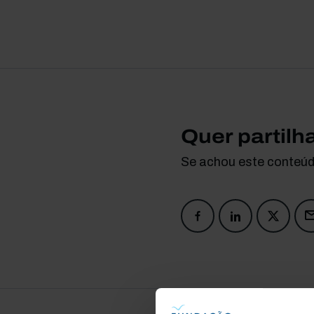
Quer partilh
Se achou este conteúdo