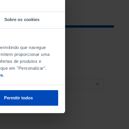
Sobre os cookies
 permitindo que navegue
permitem proporcionar uma
fertas de produtos e
ique em "Personalizar".
es
.
ORDENAR POR
Permitir todos