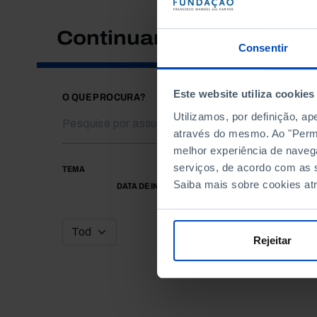
Continuar a pesquisar
Consentir
Este website utiliza cookies
O QUE PROCURA?
Utilizamos, por definição, a
através do mesmo. Ao "Permit
melhor experiência de naveg
serviços, de acordo com as s
TEMA
Saiba mais sobre cookies at
DATA DE INÍCIO
Rejeitar