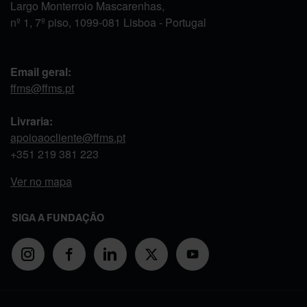
Largo Monterroio Mascarenhas,
nº 1, 7º piso, 1099-081 Lisboa - Portugal
Email geral:
ffms@ffms.pt
Livraria:
apoioaocliente@ffms.pt
+351
219 381 223
Ver no mapa
SIGA A FUNDAÇÃO