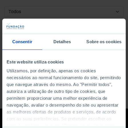
DATA DE INÍCIO
DATA DE FIM
Consentir
Detalhes
Sobre os cookies
ORDENAR POR
Este website utiliza cookies
Utilizamos, por definição, apenas os cookies
necessários ao normal funcionamento do site, permitindo
que navegue através do mesmo. Ao "Permitir todos",
autoriza a utilização de outro tipo de cookies, que
permitem proporcionar uma melhor experiência de
navegação, avaliar o desempenho do site ou apresentar
as melhores ofertas de produtos e serviços, de acordo
com as suas preferências. Se pretender escolher os
tipos de cookies, clique em "Personalizar". Saiba mais