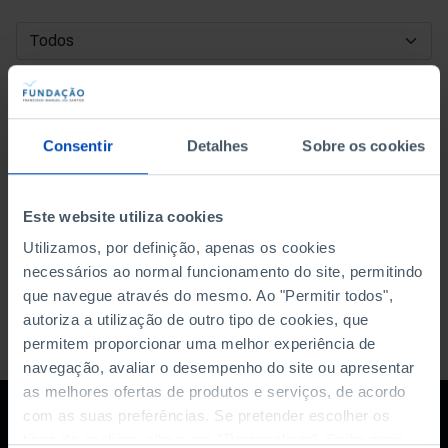
DATA DE INÍCIO
DATA DE FIM
Consentir
Detalhes
Sobre os cookies
ORDENAR POR
Este website utiliza cookies
Utilizamos, por definição, apenas os cookies
necessários ao normal funcionamento do site, permitindo
que navegue através do mesmo. Ao "Permitir todos",
autoriza a utilização de outro tipo de cookies, que
permitem proporcionar uma melhor experiência de
navegação, avaliar o desempenho do site ou apresentar
as melhores ofertas de produtos e serviços, de acordo
com as suas preferências. Se pretender escolher os
tipos de cookies, clique em "Personalizar". Saiba mais