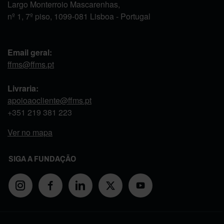
Largo Monterroio Mascarenhas,
nº 1, 7º piso, 1099-081 Lisboa - Portugal
Email geral:
ffms@ffms.pt
Livraria:
apoioaocliente@ffms.pt
+351
219 381 223
Ver no mapa
SIGA A FUNDAÇÃO