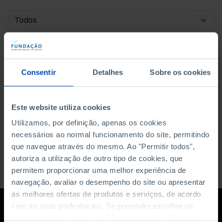
DATA DE INÍCIO
DATA DE FIM
Consentir
Detalhes
Sobre os cookies
ORDENAR POR
Este website utiliza cookies
Utilizamos, por definição, apenas os cookies
necessários ao normal funcionamento do site, permitindo
que navegue através do mesmo. Ao "Permitir todos",
autoriza a utilização de outro tipo de cookies, que
permitem proporcionar uma melhor experiência de
navegação, avaliar o desempenho do site ou apresentar
as melhores ofertas de produtos e serviços, de acordo
com as suas preferências. Se pretender escolher os
tipos de cookies, clique em "Personalizar". Saiba mais