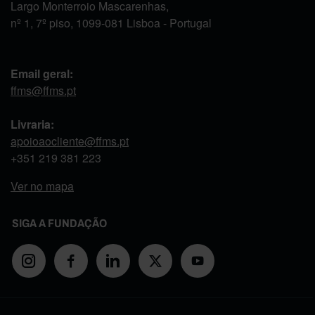
Largo Monterroio Mascarenhas,
nº 1, 7º piso, 1099-081 Lisboa - Portugal
Email geral:
ffms@ffms.pt
Livraria:
apoioaocliente@ffms.pt
+351
219 381 223
Ver no mapa
SIGA A FUNDAÇÃO