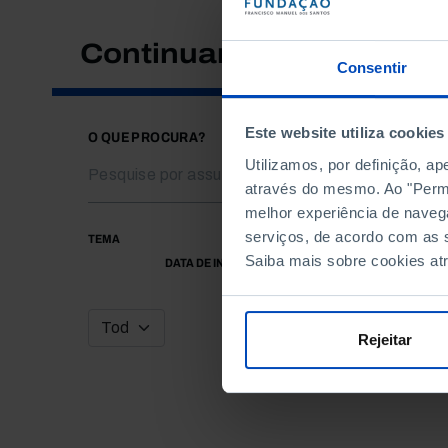
Continuar a pesquisar
Consentir
Este website utiliza cookies
O QUE PROCURA?
Utilizamos, por definição, a
através do mesmo. Ao "Permit
melhor experiência de naveg
serviços, de acordo com as s
TEMA
Saiba mais sobre cookies at
DATA DE INÍCIO
Rejeitar