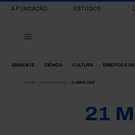
Main navigation
A FUNDAÇÃO
ESTUDOS
Themes Menu
AMBIENTE
CIÊNCIA
CULTURA
DIREITOS E D
HOME
CRONOLOGIAS
21 MAIO 1990
21 M