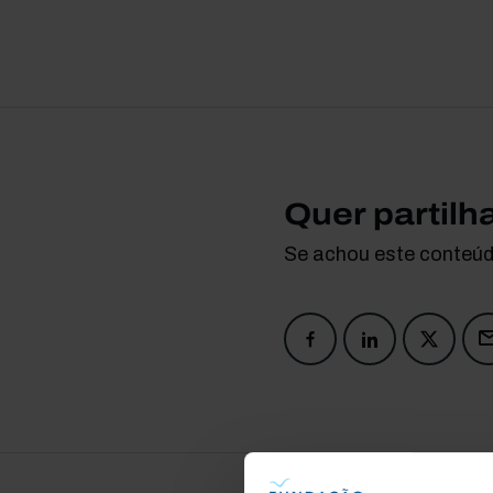
Quer partilh
Se achou este conteúdo