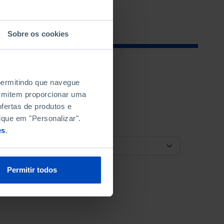
Sobre os cookies
 permitindo que navegue
permitem proporcionar uma
fertas de produtos e
ique em "Personalizar".
es
.
ORDENAR POR
Permitir todos