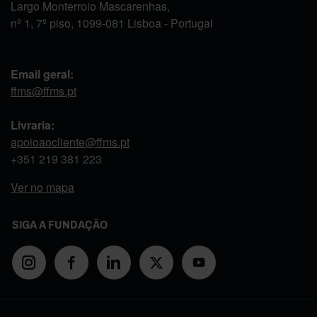
Largo Monterroio Mascarenhas,
nº 1, 7º piso, 1099-081 Lisboa - Portugal
Email geral:
ffms@ffms.pt
Livraria:
apoioaocliente@ffms.pt
+351
219 381 223
Ver no mapa
SIGA A FUNDAÇÃO