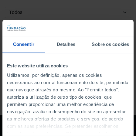
DATA DE INÍCIO
DATA DE FIM
Consentir
Detalhes
Sobre os cookies
ORDENAR POR
Este website utiliza cookies
Utilizamos, por definição, apenas os cookies
necessários ao normal funcionamento do site, permitindo
que navegue através do mesmo. Ao "Permitir todos",
autoriza a utilização de outro tipo de cookies, que
permitem proporcionar uma melhor experiência de
navegação, avaliar o desempenho do site ou apresentar
as melhores ofertas de produtos e serviços, de acordo
com as suas preferências. Se pretender escolher os
tipos de cookies, clique em "Personalizar". Saiba mais