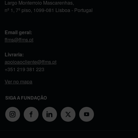
Largo Monterroio Mascarenhas,
nº 1, 7º piso, 1099-081 Lisboa - Portugal
Email geral:
ffms@ffms.pt
Livraria:
apoioaocliente@ffms.pt
+351
219 381 223
Ver no mapa
SIGA A FUNDAÇÃO