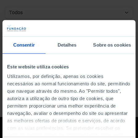
DATA DE INÍCIO
DATA DE FIM
Consentir
Detalhes
Sobre os cookies
ORDENAR POR
Este website utiliza cookies
Utilizamos, por definição, apenas os cookies
necessários ao normal funcionamento do site, permitindo
que navegue através do mesmo. Ao "Permitir todos",
autoriza a utilização de outro tipo de cookies, que
permitem proporcionar uma melhor experiência de
navegação, avaliar o desempenho do site ou apresentar
as melhores ofertas de produtos e serviços, de acordo
com as suas preferências. Se pretender escolher os
tipos de cookies, clique em "Personalizar". Saiba mais