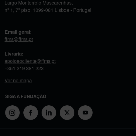
Largo Monterroio Mascarenhas,
nº 1, 7º piso, 1099-081 Lisboa - Portugal
Email geral:
ffms@ffms.pt
Livraria:
apoioaocliente@ffms.pt
+351
219 381 223
Ver no mapa
SIGA A FUNDAÇÃO