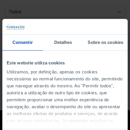
DATA DE INÍCIO
DATA DE FIM
Consentir
Detalhes
Sobre os cookies
ORDENAR POR
Este website utiliza cookies
Utilizamos, por definição, apenas os cookies
necessários ao normal funcionamento do site, permitindo
que navegue através do mesmo. Ao "Permitir todos",
autoriza a utilização de outro tipo de cookies, que
permitem proporcionar uma melhor experiência de
navegação, avaliar o desempenho do site ou apresentar
as melhores ofertas de produtos e serviços, de acordo
com as suas preferências. Se pretender escolher os
tipos de cookies, clique em "Personalizar". Saiba mais