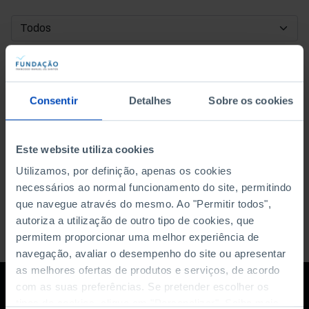
DATA DE INÍCIO
DATA DE FIM
Consentir
Detalhes
Sobre os cookies
ORDENAR POR
Este website utiliza cookies
Utilizamos, por definição, apenas os cookies
necessários ao normal funcionamento do site, permitindo
que navegue através do mesmo. Ao "Permitir todos",
autoriza a utilização de outro tipo de cookies, que
permitem proporcionar uma melhor experiência de
navegação, avaliar o desempenho do site ou apresentar
as melhores ofertas de produtos e serviços, de acordo
com as suas preferências. Se pretender escolher os
tipos de cookies, clique em "Personalizar". Saiba mais