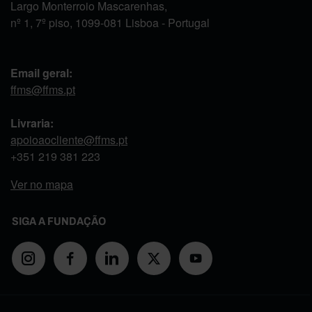
Largo Monterroio Mascarenhas,
nº 1, 7º piso, 1099-081 Lisboa - Portugal
Email geral:
ffms@ffms.pt
Livraria:
apoioaocliente@ffms.pt
+351
219 381 223
Ver no mapa
SIGA A FUNDAÇÃO