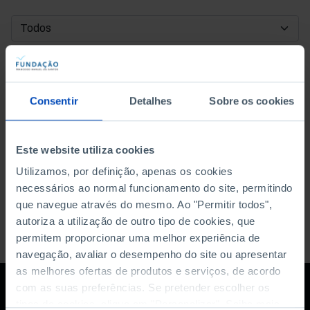
DATA DE INÍCIO
DATA DE FIM
Consentir
Detalhes
Sobre os cookies
ORDENAR POR
Este website utiliza cookies
Utilizamos, por definição, apenas os cookies
necessários ao normal funcionamento do site, permitindo
que navegue através do mesmo. Ao "Permitir todos",
autoriza a utilização de outro tipo de cookies, que
permitem proporcionar uma melhor experiência de
navegação, avaliar o desempenho do site ou apresentar
as melhores ofertas de produtos e serviços, de acordo
com as suas preferências. Se pretender escolher os
tipos de cookies, clique em "Personalizar". Saiba mais