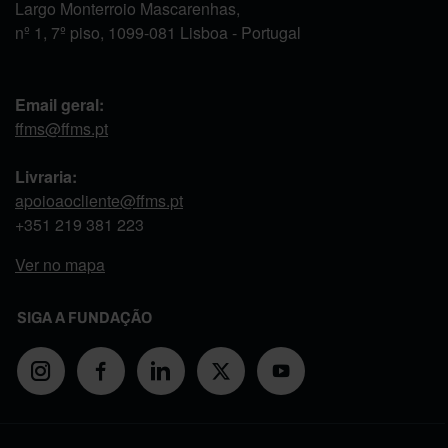
Largo Monterroio Mascarenhas,
nº 1, 7º piso, 1099-081 Lisboa - Portugal
Email geral:
ffms@ffms.pt
Livraria:
apoioaocliente@ffms.pt
+351
219 381 223
Ver no mapa
SIGA A FUNDAÇÃO