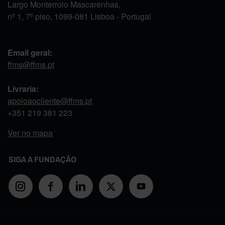
Largo Monterroio Mascarenhas,
nº 1, 7º piso, 1099-081 Lisboa - Portugal
Email geral:
ffms@ffms.pt
Livraria:
apoioaocliente@ffms.pt
+351
219 381 223
Ver no mapa
SIGA A FUNDAÇÃO