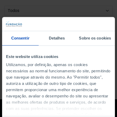
DATA DE INÍCIO
DATA DE FIM
Consentir
Detalhes
Sobre os cookies
ORDENAR POR
Este website utiliza cookies
Utilizamos, por definição, apenas os cookies
necessários ao normal funcionamento do site, permitindo
que navegue através do mesmo. Ao "Permitir todos",
autoriza a utilização de outro tipo de cookies, que
permitem proporcionar uma melhor experiência de
navegação, avaliar o desempenho do site ou apresentar
as melhores ofertas de produtos e serviços, de acordo
com as suas preferências. Se pretender escolher os
tipos de cookies, clique em "Personalizar". Saiba mais