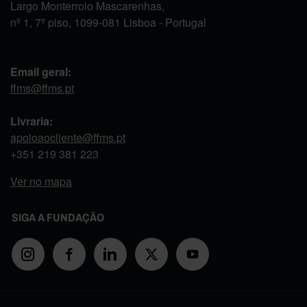
Largo Monterroio Mascarenhas,
nº 1, 7º piso, 1099-081 Lisboa - Portugal
Email geral:
ffms@ffms.pt
Livraria:
apoioaocliente@ffms.pt
+351
219 381 223
Ver no mapa
SIGA A FUNDAÇÃO