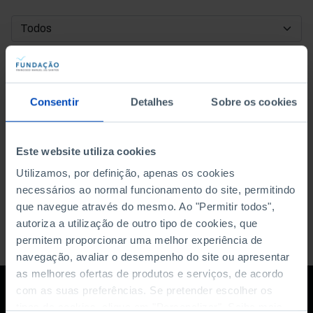
DATA DE INÍCIO
DATA DE FIM
Consentir
Detalhes
Sobre os cookies
ORDENAR POR
Este website utiliza cookies
Utilizamos, por definição, apenas os cookies
necessários ao normal funcionamento do site, permitindo
que navegue através do mesmo. Ao "Permitir todos",
autoriza a utilização de outro tipo de cookies, que
permitem proporcionar uma melhor experiência de
navegação, avaliar o desempenho do site ou apresentar
as melhores ofertas de produtos e serviços, de acordo
com as suas preferências. Se pretender escolher os
tipos de cookies, clique em "Personalizar". Saiba mais