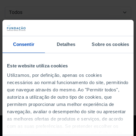
DATA DE INÍCIO
DATA DE FIM
Consentir
Detalhes
Sobre os cookies
ORDENAR POR
Este website utiliza cookies
Utilizamos, por definição, apenas os cookies
necessários ao normal funcionamento do site, permitindo
que navegue através do mesmo. Ao "Permitir todos",
autoriza a utilização de outro tipo de cookies, que
permitem proporcionar uma melhor experiência de
navegação, avaliar o desempenho do site ou apresentar
as melhores ofertas de produtos e serviços, de acordo
com as suas preferências. Se pretender escolher os
tipos de cookies, clique em "Personalizar". Saiba mais