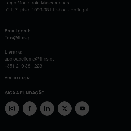
Largo Monterroio Mascarenhas,
nº 1, 7º piso, 1099-081 Lisboa - Portugal
Email geral:
ffms@ffms.pt
Livraria:
apoioaocliente@ffms.pt
+351
219 381 223
Ver no mapa
SIGA A FUNDAÇÃO