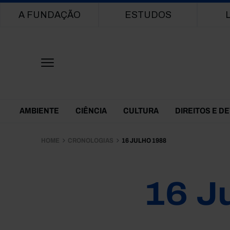
Main navigation
A FUNDAÇÃO
ESTUDOS
Themes Menu
AMBIENTE
CIÊNCIA
CULTURA
DIREITOS E D
HOME
CRONOLOGIAS
16 JULHO 1988
16 J