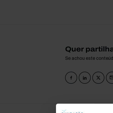
Quer partilh
Se achou este conteúdo