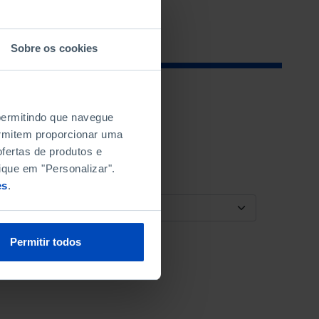
Sobre os cookies
 permitindo que navegue
permitem proporcionar uma
fertas de produtos e
ique em "Personalizar".
es
.
ORDENAR POR
Permitir todos