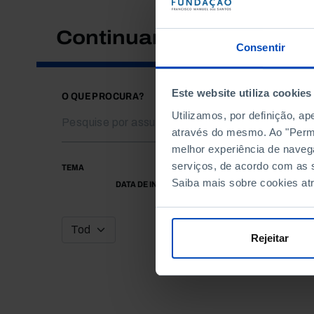
Continuar a pesquisar
Consentir
Este website utiliza cookies
O QUE PROCURA?
Utilizamos, por definição, a
através do mesmo. Ao "Permit
melhor experiência de naveg
serviços, de acordo com as s
TEMA
Saiba mais sobre cookies at
DATA DE INÍCIO
Rejeitar