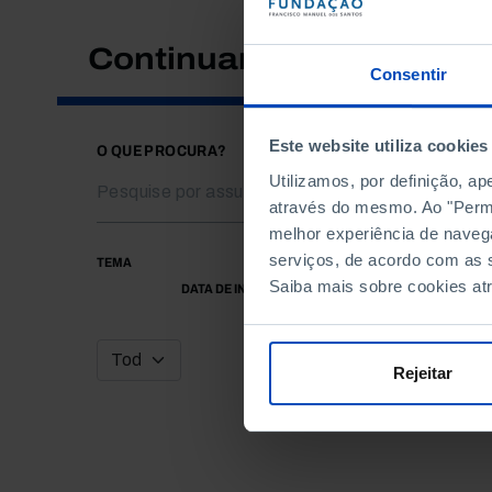
Continuar a pesquisar
Consentir
Este website utiliza cookies
O QUE PROCURA?
Utilizamos, por definição, a
através do mesmo. Ao "Permit
melhor experiência de naveg
serviços, de acordo com as s
TEMA
Saiba mais sobre cookies at
DATA DE INÍCIO
Rejeitar