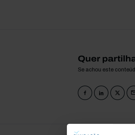
Quer partilh
Se achou este conteúdo