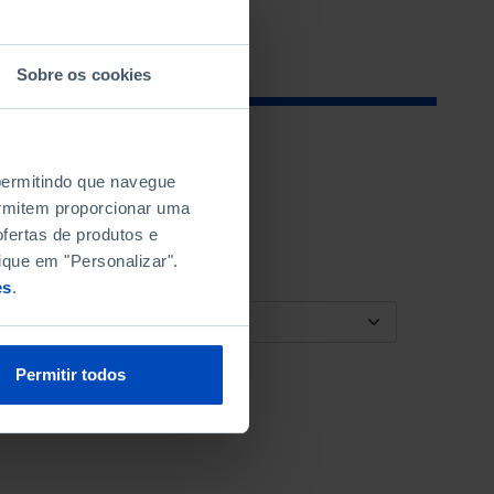
Sobre os cookies
 permitindo que navegue
permitem proporcionar uma
fertas de produtos e
ique em "Personalizar".
es
.
ORDENAR POR
Permitir todos