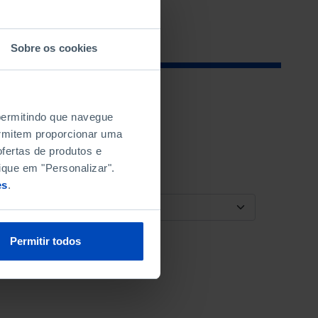
Sobre os cookies
 permitindo que navegue
permitem proporcionar uma
fertas de produtos e
ique em "Personalizar".
es
.
ORDENAR POR
Permitir todos