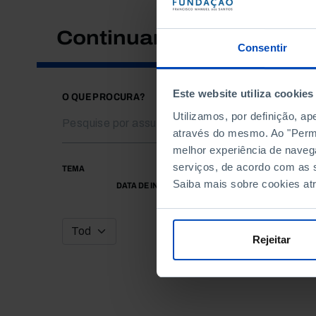
Continuar a pesquisar
Consentir
Este website utiliza cookies
O QUE PROCURA?
Utilizamos, por definição, a
através do mesmo. Ao "Permit
melhor experiência de naveg
serviços, de acordo com as s
TEMA
Saiba mais sobre cookies at
DATA DE INÍCIO
Rejeitar