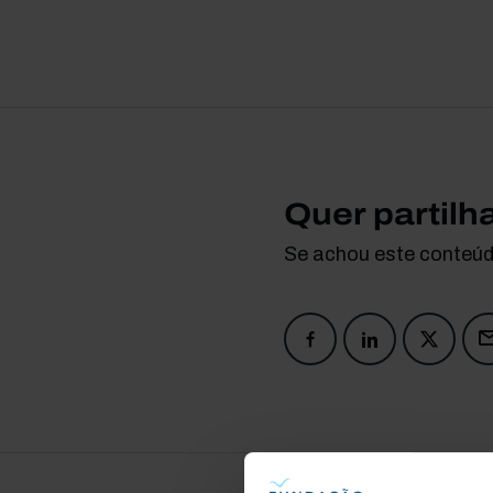
Quer partilh
Se achou este conteúdo