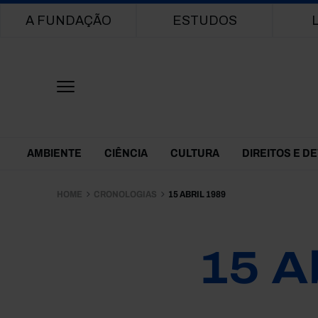
Main navigation
A FUNDAÇÃO
ESTUDOS
Themes Menu
AMBIENTE
CIÊNCIA
CULTURA
DIREITOS E D
HOME
CRONOLOGIAS
15 ABRIL 1989
15 A