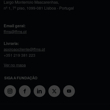
Largo Monterroio Mascarenhas,
nº 1, 7º piso, 1099-081 Lisboa - Portugal
Email geral:
ffms@ffms.pt
Livraria:
apoioaocliente@ffms.pt
+351
219 381 223
Ver no mapa
SIGA A FUNDAÇÃO