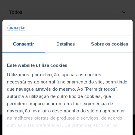
DATA DE INÍCIO
DATA DE FIM
Consentir
Detalhes
Sobre os cookies
ORDENAR POR
Este website utiliza cookies
Utilizamos, por definição, apenas os cookies
necessários ao normal funcionamento do site, permitindo
que navegue através do mesmo. Ao "Permitir todos",
autoriza a utilização de outro tipo de cookies, que
permitem proporcionar uma melhor experiência de
navegação, avaliar o desempenho do site ou apresentar
as melhores ofertas de produtos e serviços, de acordo
com as suas preferências. Se pretender escolher os
tipos de cookies, clique em "Personalizar". Saiba mais