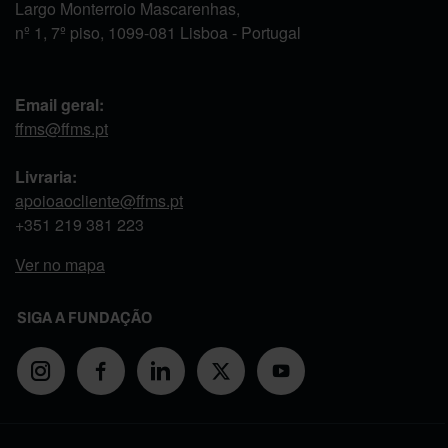
Largo Monterroio Mascarenhas,
nº 1, 7º piso, 1099-081 Lisboa - Portugal
Email geral:
ffms@ffms.pt
Livraria:
apoioaocliente@ffms.pt
+351
219 381 223
Ver no mapa
SIGA A FUNDAÇÃO