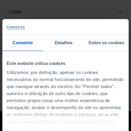
DATA DE INÍCIO
DATA DE FIM
Consentir
Detalhes
Sobre os cookies
ORDENAR POR
Este website utiliza cookies
Utilizamos, por definição, apenas os cookies
necessários ao normal funcionamento do site, permitindo
que navegue através do mesmo. Ao "Permitir todos",
autoriza a utilização de outro tipo de cookies, que
permitem proporcionar uma melhor experiência de
navegação, avaliar o desempenho do site ou apresentar
as melhores ofertas de produtos e serviços, de acordo
com as suas preferências. Se pretender escolher os
tipos de cookies, clique em "Personalizar". Saiba mais