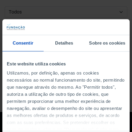
DATA DE INÍCIO
DATA DE FIM
Consentir
Detalhes
Sobre os cookies
ORDENAR POR
Este website utiliza cookies
Utilizamos, por definição, apenas os cookies
necessários ao normal funcionamento do site, permitindo
que navegue através do mesmo. Ao "Permitir todos",
autoriza a utilização de outro tipo de cookies, que
permitem proporcionar uma melhor experiência de
navegação, avaliar o desempenho do site ou apresentar
as melhores ofertas de produtos e serviços, de acordo
com as suas preferências. Se pretender escolher os
tipos de cookies, clique em "Personalizar". Saiba mais