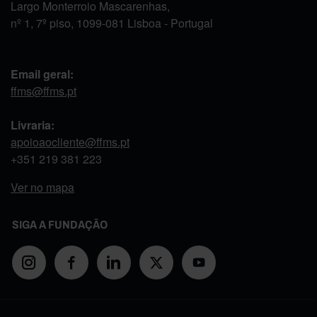
Largo Monterroio Mascarenhas,
nº 1, 7º piso, 1099-081 Lisboa - Portugal
Email geral:
ffms@ffms.pt
Livraria:
apoioaocliente@ffms.pt
+351
219 381 223
Ver no mapa
SIGA A FUNDAÇÃO