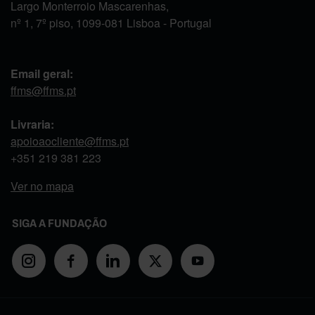
Largo Monterroio Mascarenhas,
nº 1, 7º piso, 1099-081 Lisboa - Portugal
Email geral:
ffms@ffms.pt
Livraria:
apoioaocliente@ffms.pt
+351
219 381 223
Ver no mapa
SIGA A FUNDAÇÃO