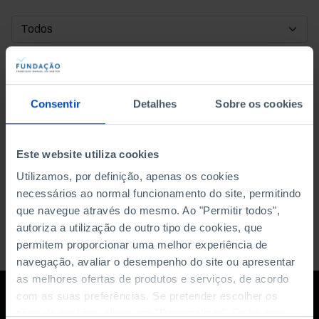
DATA DE INÍCIO
DATA DE FIM
Consentir
Detalhes
Sobre os cookies
ORDENAR POR
Este website utiliza cookies
Utilizamos, por definição, apenas os cookies
necessários ao normal funcionamento do site, permitindo
que navegue através do mesmo. Ao "Permitir todos",
autoriza a utilização de outro tipo de cookies, que
permitem proporcionar uma melhor experiência de
navegação, avaliar o desempenho do site ou apresentar
as melhores ofertas de produtos e serviços, de acordo
com as suas preferências. Se pretender escolher os
tipos de cookies, clique em "Personalizar". Saiba mais