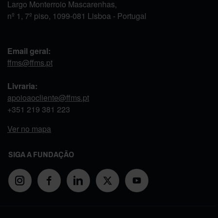
Largo Monterroio Mascarenhas,
nº 1, 7º piso, 1099-081 Lisboa - Portugal
Email geral:
ffms@ffms.pt
Livraria:
apoioaocliente@ffms.pt
+351
219 381 223
Ver no mapa
SIGA A FUNDAÇÃO