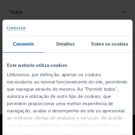
DATA DE INÍCIO
DATA DE FIM
Consentir
Detalhes
Sobre os cookies
ORDENAR POR
Este website utiliza cookies
Utilizamos, por definição, apenas os cookies
necessários ao normal funcionamento do site, permitindo
que navegue através do mesmo. Ao "Permitir todos",
autoriza a utilização de outro tipo de cookies, que
permitem proporcionar uma melhor experiência de
navegação, avaliar o desempenho do site ou apresentar
as melhores ofertas de produtos e serviços, de acordo
com as suas preferências. Se pretender escolher os
tipos de cookies, clique em "Personalizar". Saiba mais