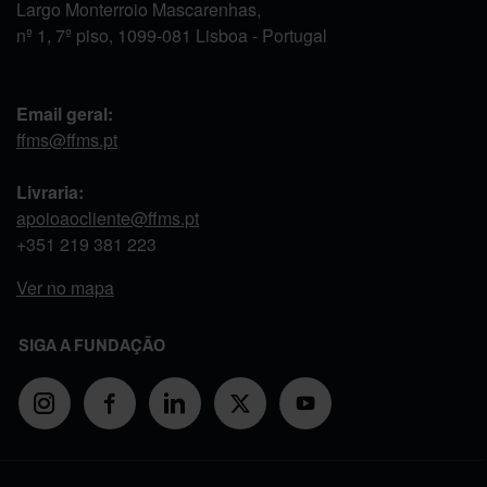
Largo Monterroio Mascarenhas,
nº 1, 7º piso, 1099-081 Lisboa - Portugal
Email geral:
ffms@ffms.pt
Livraria:
apoioaocliente@ffms.pt
+351
219 381 223
Ver no mapa
SIGA A FUNDAÇÃO