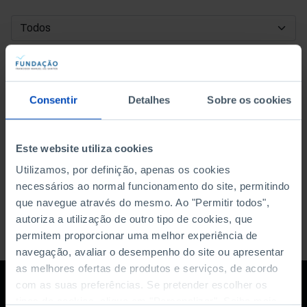
DATA DE INÍCIO
DATA DE FIM
Consentir
Detalhes
Sobre os cookies
ORDENAR POR
Este website utiliza cookies
Utilizamos, por definição, apenas os cookies
necessários ao normal funcionamento do site, permitindo
que navegue através do mesmo. Ao "Permitir todos",
autoriza a utilização de outro tipo de cookies, que
permitem proporcionar uma melhor experiência de
navegação, avaliar o desempenho do site ou apresentar
as melhores ofertas de produtos e serviços, de acordo
com as suas preferências. Se pretender escolher os
tipos de cookies, clique em "Personalizar". Saiba mais