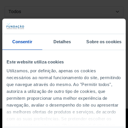
DATA DE INÍCIO
DATA DE FIM
Consentir
Detalhes
Sobre os cookies
ORDENAR POR
Este website utiliza cookies
Utilizamos, por definição, apenas os cookies
necessários ao normal funcionamento do site, permitindo
que navegue através do mesmo. Ao "Permitir todos",
autoriza a utilização de outro tipo de cookies, que
permitem proporcionar uma melhor experiência de
navegação, avaliar o desempenho do site ou apresentar
as melhores ofertas de produtos e serviços, de acordo
com as suas preferências. Se pretender escolher os
tipos de cookies, clique em "Personalizar". Saiba mais