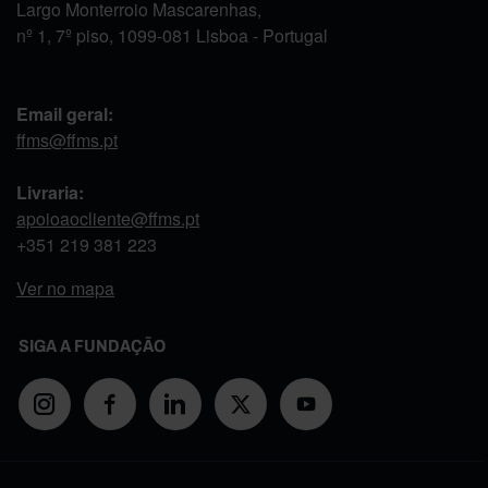
Largo Monterroio Mascarenhas,
nº 1, 7º piso, 1099-081 Lisboa - Portugal
Email geral:
ffms@ffms.pt
Livraria:
apoioaocliente@ffms.pt
+351
219 381 223
Ver no mapa
SIGA A FUNDAÇÃO