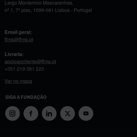
Largo Monterroio Mascarenhas,
nº 1, 7º piso, 1099-081 Lisboa - Portugal
Email geral:
ffms@ffms.pt
Livraria:
apoioaocliente@ffms.pt
+351
219 381 223
Ver no mapa
SIGA A FUNDAÇÃO