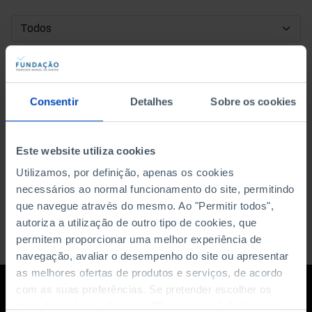
DATA DE INÍCIO
DATA DE FIM
Consentir
Detalhes
Sobre os cookies
ORDENAR POR
Este website utiliza cookies
Utilizamos, por definição, apenas os cookies
necessários ao normal funcionamento do site, permitindo
que navegue através do mesmo. Ao "Permitir todos",
autoriza a utilização de outro tipo de cookies, que
permitem proporcionar uma melhor experiência de
navegação, avaliar o desempenho do site ou apresentar
as melhores ofertas de produtos e serviços, de acordo
com as suas preferências. Se pretender escolher os
tipos de cookies, clique em "Personalizar". Saiba mais