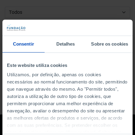
DATA DE INÍCIO
DATA DE FIM
Consentir
Detalhes
Sobre os cookies
ORDENAR POR
Este website utiliza cookies
Utilizamos, por definição, apenas os cookies
necessários ao normal funcionamento do site, permitindo
que navegue através do mesmo. Ao "Permitir todos",
autoriza a utilização de outro tipo de cookies, que
permitem proporcionar uma melhor experiência de
navegação, avaliar o desempenho do site ou apresentar
as melhores ofertas de produtos e serviços, de acordo
com as suas preferências. Se pretender escolher os
tipos de cookies, clique em "Personalizar". Saiba mais