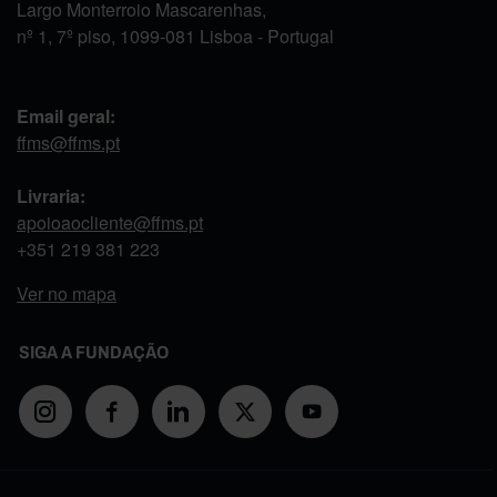
Largo Monterroio Mascarenhas,
nº 1, 7º piso, 1099-081 Lisboa - Portugal
Email geral:
ffms@ffms.pt
Livraria:
apoioaocliente@ffms.pt
+351
219 381 223
Ver no mapa
SIGA A FUNDAÇÃO