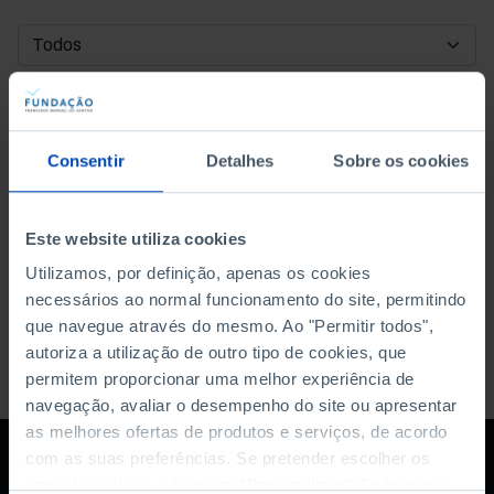
DATA DE INÍCIO
DATA DE FIM
Consentir
Detalhes
Sobre os cookies
ORDENAR POR
Este website utiliza cookies
Utilizamos, por definição, apenas os cookies
necessários ao normal funcionamento do site, permitindo
que navegue através do mesmo. Ao "Permitir todos",
autoriza a utilização de outro tipo de cookies, que
permitem proporcionar uma melhor experiência de
navegação, avaliar o desempenho do site ou apresentar
as melhores ofertas de produtos e serviços, de acordo
com as suas preferências. Se pretender escolher os
tipos de cookies, clique em "Personalizar". Saiba mais