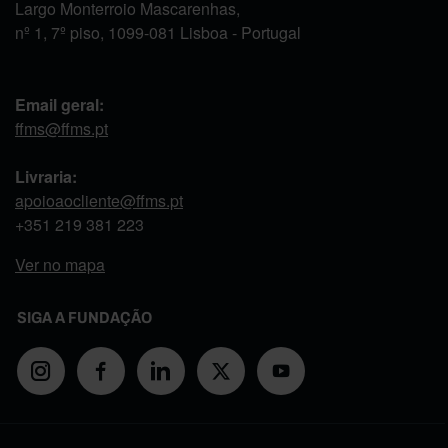
Largo Monterroio Mascarenhas,
nº 1, 7º piso, 1099-081 Lisboa - Portugal
Email geral:
ffms@ffms.pt
Livraria:
apoioaocliente@ffms.pt
+351
219 381 223
Ver no mapa
SIGA A FUNDAÇÃO