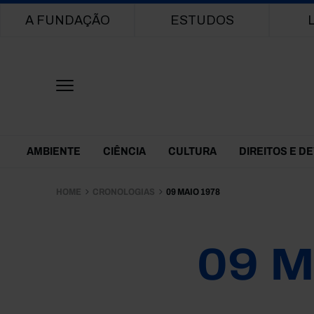
Main navigation
A FUNDAÇÃO
ESTUDOS
Themes Menu
AMBIENTE
CIÊNCIA
CULTURA
DIREITOS E D
HOME
CRONOLOGIAS
09 MAIO 1978
09 M