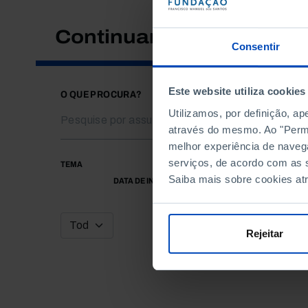
Continuar a pesquisar
Consentir
Este website utiliza cookies
O QUE PROCURA?
Utilizamos, por definição, a
através do mesmo. Ao "Permit
melhor experiência de naveg
serviços, de acordo com as s
TEMA
Saiba mais sobre cookies at
DATA DE INÍCIO
Rejeitar