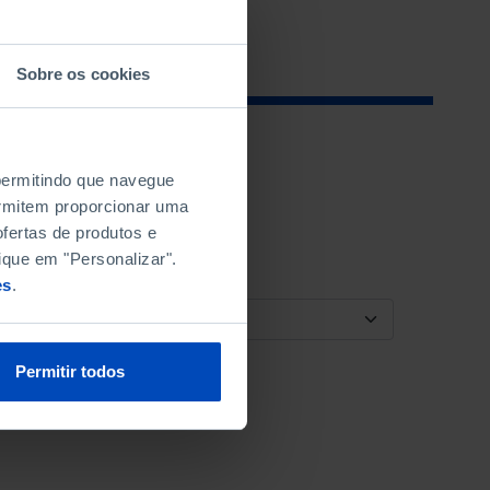
Sobre os cookies
 permitindo que navegue
permitem proporcionar uma
fertas de produtos e
ique em "Personalizar".
es
.
ORDENAR POR
Permitir todos