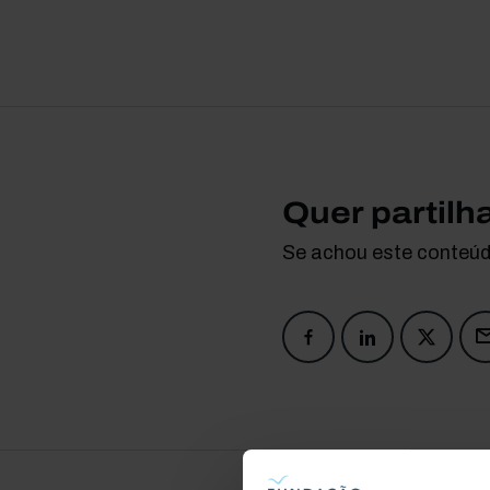
Quer partilh
Se achou este conteúdo