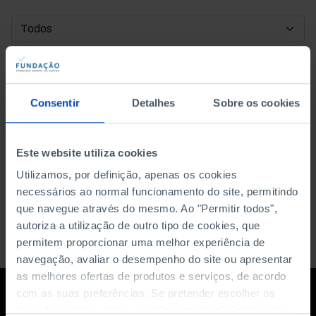
DATA DE INÍCIO
DATA DE FIM
Consentir
Detalhes
Sobre os cookies
ORDENAR POR
Este website utiliza cookies
Utilizamos, por definição, apenas os cookies
necessários ao normal funcionamento do site, permitindo
que navegue através do mesmo. Ao "Permitir todos",
autoriza a utilização de outro tipo de cookies, que
permitem proporcionar uma melhor experiência de
navegação, avaliar o desempenho do site ou apresentar
as melhores ofertas de produtos e serviços, de acordo
com as suas preferências. Se pretender escolher os
tipos de cookies, clique em "Personalizar". Saiba mais