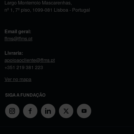
Largo Monterroio Mascarenhas,
nº 1, 7º piso, 1099-081 Lisboa - Portugal
Email geral:
ffms@ffms.pt
Livraria:
apoioaocliente@ffms.pt
+351
219 381 223
Ver no mapa
SIGA A FUNDAÇÃO