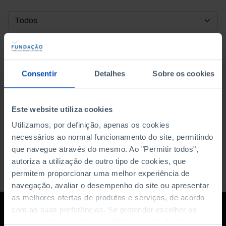
DATA DE INÍCIO
DATA DE FIM
Consentir
Detalhes
Sobre os cookies
ORDENAR POR
Este website utiliza cookies
Utilizamos, por definição, apenas os cookies
necessários ao normal funcionamento do site, permitindo
que navegue através do mesmo. Ao "Permitir todos",
autoriza a utilização de outro tipo de cookies, que
permitem proporcionar uma melhor experiência de
navegação, avaliar o desempenho do site ou apresentar
as melhores ofertas de produtos e serviços, de acordo
com as suas preferências. Se pretender escolher os
tipos de cookies, clique em "Personalizar". Saiba mais