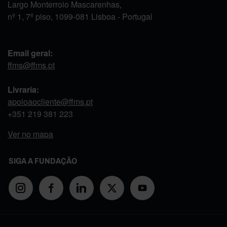
Largo Monterroio Mascarenhas,
nº 1, 7º piso, 1099-081 Lisboa - Portugal
Email geral:
ffms@ffms.pt
Livraria:
apoioaocliente@ffms.pt
+351
219 381 223
Ver no mapa
SIGA A FUNDAÇÃO