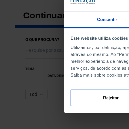
Continuar a pesquisar
Consentir
Este website utiliza cookies
O QUE PROCURA?
Utilizamos, por definição, a
através do mesmo. Ao "Permit
melhor experiência de naveg
serviços, de acordo com as s
TEMA
Saiba mais sobre cookies at
DATA DE INÍCIO
Rejeitar