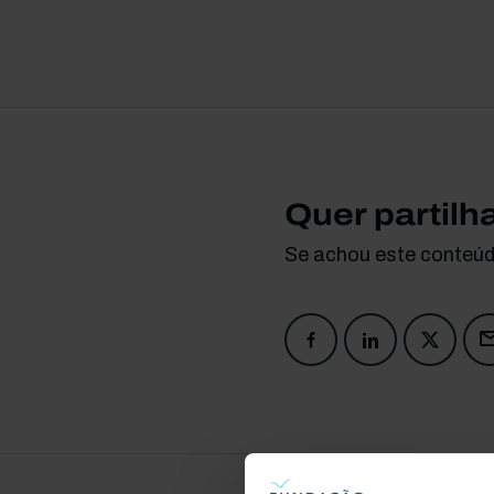
Quer partilh
Se achou este conteúdo