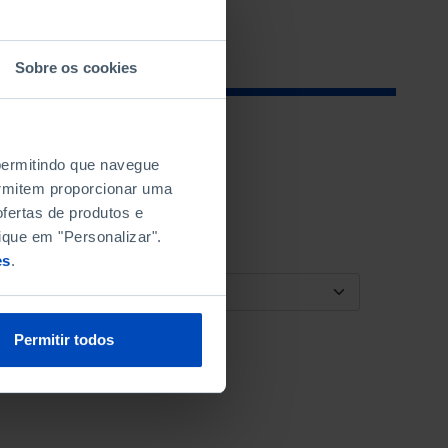
Sobre os cookies
 permitindo que navegue
permitem proporcionar uma
fertas de produtos e
ique em "Personalizar".
es
.
ORDENAR POR
Permitir todos