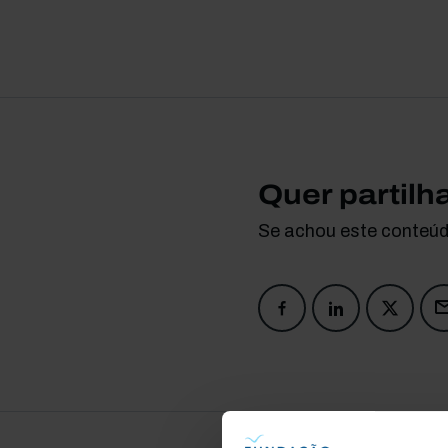
Quer partilh
Se achou este conteúdo