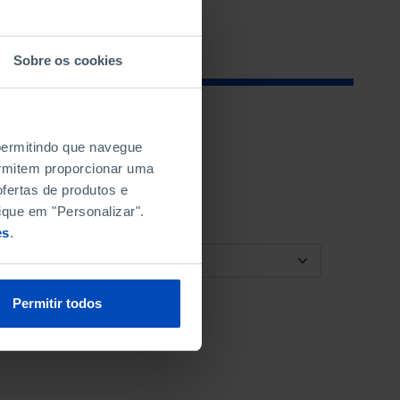
Sobre os cookies
 permitindo que navegue
permitem proporcionar uma
fertas de produtos e
ique em "Personalizar".
es
.
ORDENAR POR
Permitir todos