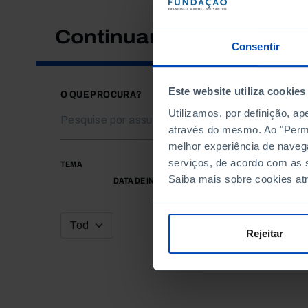
Continuar a pesquisar
Consentir
Este website utiliza cookies
O QUE PROCURA?
Utilizamos, por definição, a
através do mesmo. Ao "Permit
melhor experiência de naveg
serviços, de acordo com as s
TEMA
Saiba mais sobre cookies at
DATA DE INÍCIO
Rejeitar